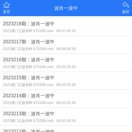
波肖一波中
首页
返回
2023218期：波肖一波中
2023澳门正版资料 670288.com
08-07 05:30
2023217期：波肖一波中
2023澳门正版资料 670288.com
08-06 05:30
2023216期：波肖一波中
2023澳门正版资料 670288.com
08-05 05:30
2023215期：波肖一波中
2023澳门正版资料 670288.com
08-04 05:30
2023214期：波肖一波中
2023澳门正版资料 670288.com
08-03 05:30
2023213期：波肖一波中
2023澳门正版资料 670288.com
08-02 05:30
2023212期：波肖一波中