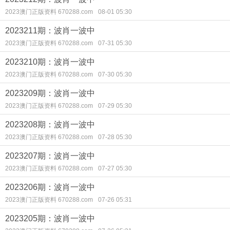
2023澳门正版资料 670288.com
08-01 05:30
2023211期：波肖一波中
2023澳门正版资料 670288.com
07-31 05:30
2023210期：波肖一波中
2023澳门正版资料 670288.com
07-30 05:30
2023209期：波肖一波中
2023澳门正版资料 670288.com
07-29 05:30
2023208期：波肖一波中
2023澳门正版资料 670288.com
07-28 05:30
2023207期：波肖一波中
2023澳门正版资料 670288.com
07-27 05:30
2023206期：波肖一波中
2023澳门正版资料 670288.com
07-26 05:31
2023205期：波肖一波中