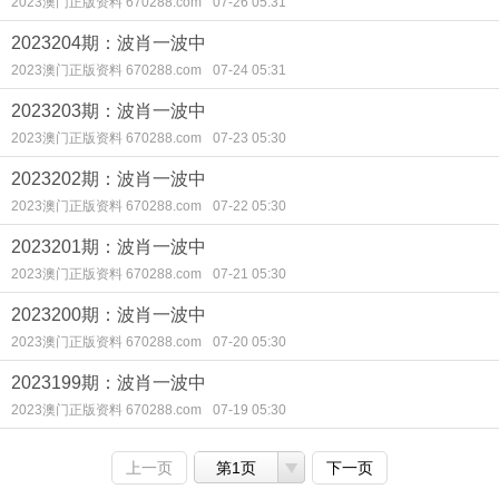
2023澳门正版资料 670288.com
07-26 05:31
2023204期：波肖一波中
2023澳门正版资料 670288.com
07-24 05:31
2023203期：波肖一波中
2023澳门正版资料 670288.com
07-23 05:30
2023202期：波肖一波中
2023澳门正版资料 670288.com
07-22 05:30
2023201期：波肖一波中
2023澳门正版资料 670288.com
07-21 05:30
2023200期：波肖一波中
2023澳门正版资料 670288.com
07-20 05:30
2023199期：波肖一波中
2023澳门正版资料 670288.com
07-19 05:30
上一页
第1页
下一页