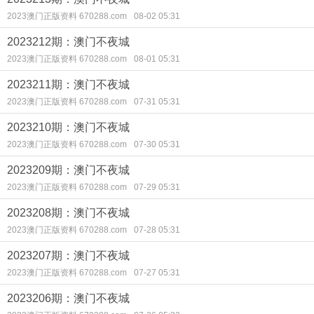
2023澳门正版资料 670288.com
08-02 05:31
2023212期：澳门不夜城
2023澳门正版资料 670288.com
08-01 05:31
2023211期：澳门不夜城
2023澳门正版资料 670288.com
07-31 05:31
2023210期：澳门不夜城
2023澳门正版资料 670288.com
07-30 05:31
2023209期：澳门不夜城
2023澳门正版资料 670288.com
07-29 05:31
2023208期：澳门不夜城
2023澳门正版资料 670288.com
07-28 05:31
2023207期：澳门不夜城
2023澳门正版资料 670288.com
07-27 05:31
2023206期：澳门不夜城