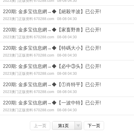
2023澳门正版资料 670288.com
08-08 04:30
220期: 金多宝信息網→◆【絕殺半波】已公开!
2023澳门正版资料 670288.com
08-08 04:30
220期: 金多宝信息網→◆【家畜野兽】已公开!
2023澳门正版资料 670288.com
08-08 04:30
220期: 金多宝信息網→◆【特碼大小】已公开!
2023澳门正版资料 670288.com
08-08 04:30
220期: 金多宝信息網→◆【必中③头】已公开!
2023澳门正版资料 670288.com
08-08 04:30
220期: 金多宝信息網→◆【①肖特平】已公开!
2023澳门正版资料 670288.com
08-08 04:30
220期: 金多宝信息網→◆【一波中特】已公开!
2023澳门正版资料 670288.com
08-08 04:30
上一页
第1页
下一页