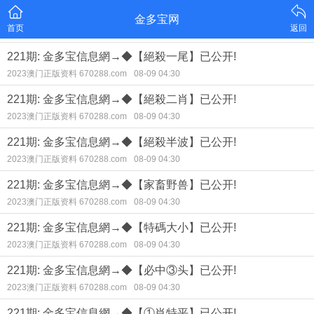
金多宝网
首页
返回
221期: 金多宝信息網→◆【絕殺一尾】已公开!
2023澳门正版资料 670288.com
08-09 04:30
221期: 金多宝信息網→◆【絕殺二肖】已公开!
2023澳门正版资料 670288.com
08-09 04:30
221期: 金多宝信息網→◆【絕殺半波】已公开!
2023澳门正版资料 670288.com
08-09 04:30
221期: 金多宝信息網→◆【家畜野兽】已公开!
2023澳门正版资料 670288.com
08-09 04:30
221期: 金多宝信息網→◆【特碼大小】已公开!
2023澳门正版资料 670288.com
08-09 04:30
221期: 金多宝信息網→◆【必中③头】已公开!
2023澳门正版资料 670288.com
08-09 04:30
221期: 金多宝信息網→◆【①肖特平】已公开!