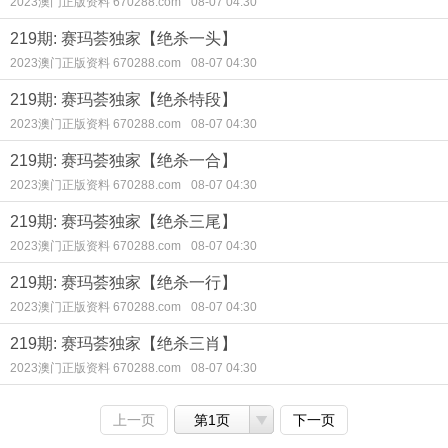
2023澳门正版资料 670288.com
08-07 04:30
219期: 赛玛荟独家【绝杀一头】
2023澳门正版资料 670288.com
08-07 04:30
219期: 赛玛荟独家【绝杀特段】
2023澳门正版资料 670288.com
08-07 04:30
219期: 赛玛荟独家【绝杀一合】
2023澳门正版资料 670288.com
08-07 04:30
219期: 赛玛荟独家【绝杀三尾】
2023澳门正版资料 670288.com
08-07 04:30
219期: 赛玛荟独家【绝杀一行】
2023澳门正版资料 670288.com
08-07 04:30
219期: 赛玛荟独家【绝杀三肖】
2023澳门正版资料 670288.com
08-07 04:30
上一页
第1页
下一页