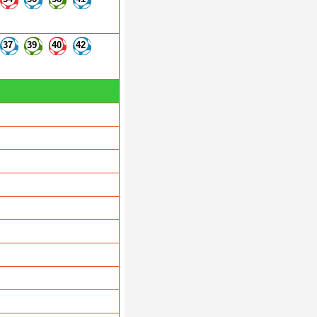
37
39
40
42