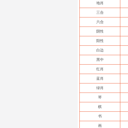
地肖
三合
六合
阴性
阳性
白边
黑中
红肖
蓝肖
绿肖
琴
棋
书
画