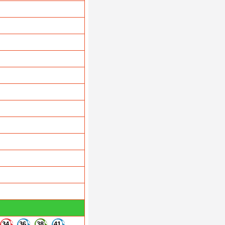
34
36
38
41