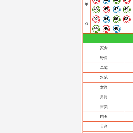
单
43
45
47
49
02
04
06
08
双
44
46
48
家禽
野兽
单笔
双笔
女肖
男肖
吉美
凶丑
天肖