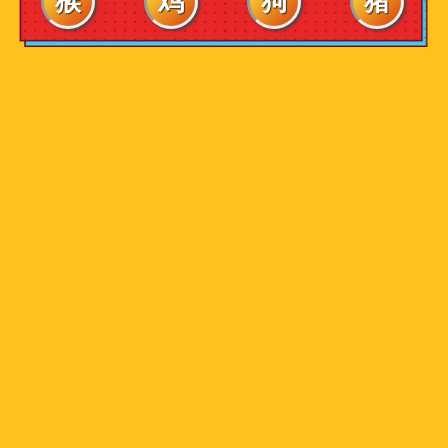
猴
鸡
狗
猪