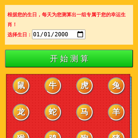
根据您的生日，每天为您测算出一组专属于您的幸运生
肖！
选择生日：
开 始 测 算
鼠
牛
虎
兔
龙
蛇
马
羊